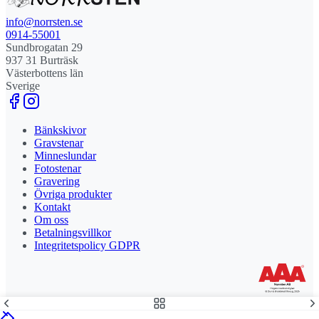
info@norrsten.se
0914-55001
Sundbrogatan 29
937 31 Burträsk
Västerbottens län
Sverige
Bänkskivor
Gravstenar
Minneslundar
Fotostenar
Gravering
Övriga produkter
Kontakt
Om oss
Betalningsvillkor
Integritetspolicy GDPR
Stolt leverantör och delägare till Steny AB