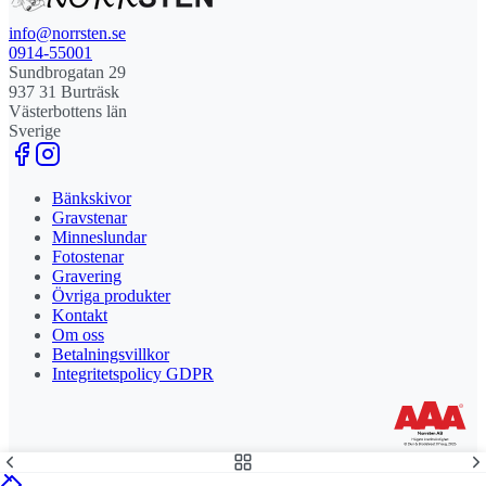
info@norrsten.se
0914-55001
Sundbrogatan 29
937 31 Burträsk
Västerbottens län
Sverige
Bänkskivor
Gravstenar
Minneslundar
Fotostenar
Gravering
Övriga produkter
Kontakt
Om oss
Betalningsvillkor
Integritetspolicy GDPR
Stolt leverantör och delägare till Steny AB