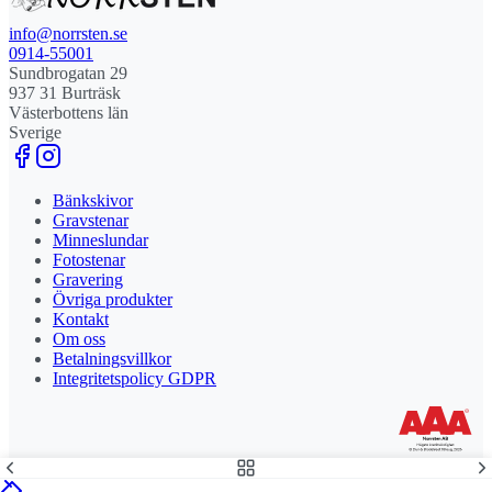
info@norrsten.se
0914-55001
Sundbrogatan 29
937 31 Burträsk
Västerbottens län
Sverige
Bänkskivor
Gravstenar
Minneslundar
Fotostenar
Gravering
Övriga produkter
Kontakt
Om oss
Betalningsvillkor
Integritetspolicy GDPR
Stolt leverantör och delägare till Steny AB