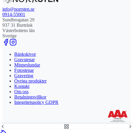
info@norrsten.se
0914-55001
Sundbrogatan 29
937 31 Burträsk
Västerbottens län
Sverige
Bänkskivor
Gravstenar
Minneslundar
Fotostenar
Gravering
Övriga produkter
Kontakt
Om oss
Betalningsvillkor
Integritetspolicy GDPR
Stolt leverantör och delägare till Steny AB