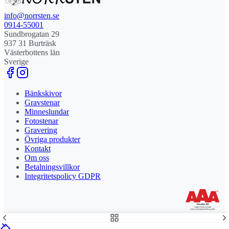
info@norrsten.se
0914-55001
Sundbrogatan 29
937 31 Burträsk
Västerbottens län
Sverige
Bänkskivor
Gravstenar
Minneslundar
Fotostenar
Gravering
Övriga produkter
Kontakt
Om oss
Betalningsvillkor
Integritetspolicy GDPR
Stolt leverantör och delägare till Steny AB