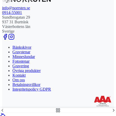
info@norrsten.se
0914-55001
Sundbrogatan 29
937 31 Burträsk
Västerbottens län
Sverige
Bänkskivor
Gravstenar
Minneslundar
Fotostenar
Gravering
Övriga produkter
Kontakt
Om oss
Betalningsvillkor
Integritetspolicy GDPR
Stolt leverantör och delägare till Steny AB