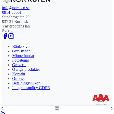
info@norrsten.se
0914-55001
Sundbrogatan 29
937 31 Burträsk
Västerbottens län
Sverige
Bänkskivor
Gravstenar
Minneslundar
Fotostenar
Gravering
Övriga produkter
Kontakt
Om oss
Betalningsvillkor
Integritetspolicy GDPR
Stolt leverantör och delägare till Steny AB