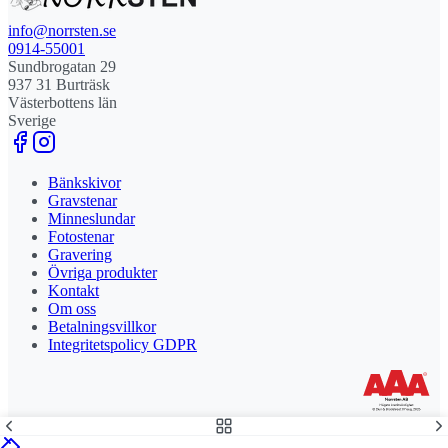
info@norrsten.se
0914-55001
Sundbrogatan 29
937 31 Burträsk
Västerbottens län
Sverige
Bänkskivor
Gravstenar
Minneslundar
Fotostenar
Gravering
Övriga produkter
Kontakt
Om oss
Betalningsvillkor
Integritetspolicy GDPR
Stolt leverantör och delägare till Steny AB